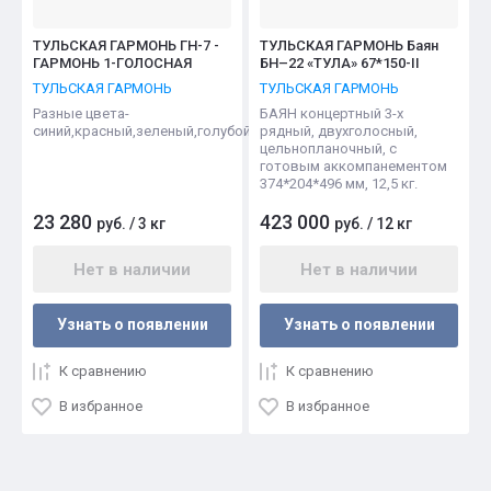
ТУЛЬСКАЯ ГАРМОНЬ ГН-7 -
ТУЛЬСКАЯ ГАРМОНЬ Баян
ГАРМОНЬ 1-ГОЛОСНАЯ
БН–22 «ТУЛА» 67*150-II
ТУЛЬСКАЯ ГАРМОНЬ
ТУЛЬСКАЯ ГАРМОНЬ
Разные цвета-
БАЯН концертный 3-х
синий,красный,зеленый,голубой,коричневый
рядный, двухголосный,
цельнопланочный, с
готовым аккомпанементом
374*204*496 мм, 12,5 кг.
23 280
423 000
руб.
/
3 кг
руб.
/
12 кг
Нет в наличии
Нет в наличии
Узнать о появлении
Узнать о появлении
К сравнению
К сравнению
В избранное
В избранное