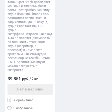
тона.Super Stack добавляет
мощный и тяжелый бас и
повышает пробивную силу
звука.Функция Phrase Loop
позволяет записывать и
зацикливать до 38 секунд
аудио.Работает как USB-
аудио
интерфейс.Встроенный вход
AUX позволяет джемовать
со внешним источником
звука (например, с
плеером).В комплекте –
программный MIDI/аудио
секвенсор Cakewalk SONAR
8.5 LE.Бесплатные звуки
можно загружать с
интернета.
39 851
руб.
/
2 кг
Нет в наличии
К сравнению
В избранное