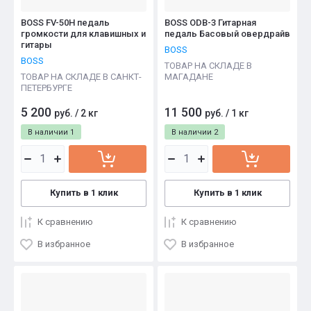
BOSS FV-50H педаль
BOSS ODB-3 Гитарная
громкости для клавишных и
педаль Басовый овердрайв
гитары
BOSS
BOSS
ТОВАР НА СКЛАДЕ В
ТОВАР НА СКЛАДЕ В САНКТ-
МАГАДАНЕ
ПЕТЕРБУРГЕ
5 200
11 500
руб.
/
2 кг
руб.
/
1 кг
В наличии
1
В наличии
2
Купить в 1 клик
Купить в 1 клик
К сравнению
К сравнению
В избранное
В избранное