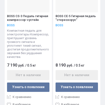
BOSS CS-3 Педаль гитарная
BOSS CE-5 Гитарная педаль
компрессор-сустейн
"стереохорус"
BOSS
BOSS
Компактная педаль для
электрогитары Компрессор,
приглушает уровень
громкого сигнала и
уплотняет тихий сигнал,
достигая продолжительного
звучания без ухудшения
качества.
7 190
8 190
руб.
/
0.5 кг
руб.
/
0.5 кг
Нет в наличии
Нет в наличии
Узнать о появлении
Узнать о появлении
К сравнению
К сравнению
В избранное
В избранное