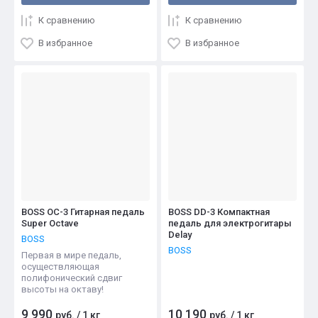
К сравнению
К сравнению
В избранное
В избранное
BOSS OC-3 Гитарная педаль
BOSS DD-3 Компактная
Super Octave
педаль для электрогитары
Delay
BOSS
BOSS
Первая в мире педаль,
осуществляющая
полифонический сдвиг
высоты на октаву!
9 990
10 190
руб.
/
1 кг
руб.
/
1 кг