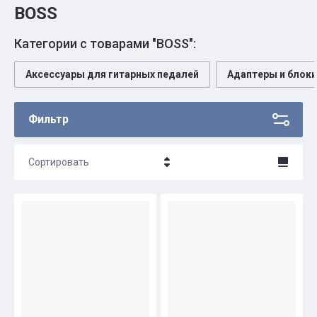
BOSS
Категории с товарами "BOSS":
Аксессуары для гитарных педалей
Адаптеры и блоки
Фильтр
Сортировать
Цена - убывание
Цена - возрастание
Название - Я-А
Название - А-Я