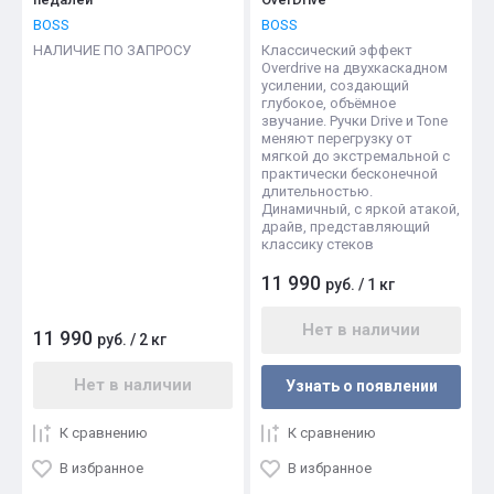
BOSS
BOSS
НАЛИЧИЕ ПО ЗАПРОСУ
Классический эффект
Overdrive на двухкаскадном
усилении, создающий
глубокое, объёмное
звучание. Ручки Drive и Tone
меняют перегрузку от
мягкой до экстремальной с
практически бесконечной
длительностью.
Динамичный, с яркой атакой,
драйв, представляющий
классику стеков
11 990
руб.
/
1 кг
Нет в наличии
11 990
руб.
/
2 кг
Нет в наличии
Узнать о появлении
К сравнению
К сравнению
В избранное
В избранное