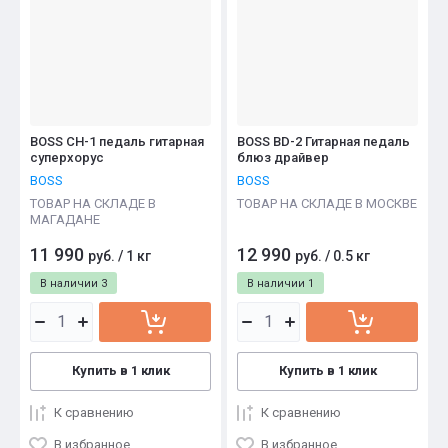
BOSS CH-1 педаль гитарная
BOSS BD-2 Гитарная педаль
суперхорус
блюз драйвер
BOSS
BOSS
ТОВАР НА СКЛАДЕ В
ТОВАР НА СКЛАДЕ В МОСКВЕ
МАГАДАНЕ
11 990
12 990
руб.
/
1 кг
руб.
/
0.5 кг
В наличии
3
В наличии
1
Купить в 1 клик
Купить в 1 клик
К сравнению
К сравнению
В избранное
В избранное