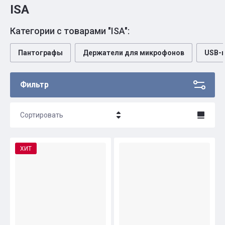
ISA
Категории с товарами "ISA":
Пантографы
Держатели для микрофонов
USB-
Фильтр
Сортировать
Цена - убывание
ХИТ
Цена - возрастание
Название - Я-А
Название - А-Я