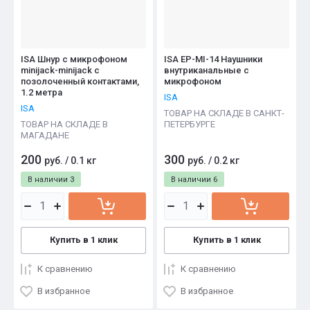
ISA Шнур с микрофоном
ISA EP-MI-14 Наушники
minijack-minijack с
внутриканальные с
позолоченный контактами,
микрофоном
1.2 метра
ISA
ISA
ТОВАР НА СКЛАДЕ В САНКТ-
ТОВАР НА СКЛАДЕ В
ПЕТЕРБУРГЕ
МАГАДАНЕ
200
300
руб.
/
0.1 кг
руб.
/
0.2 кг
В наличии
3
В наличии
6
Купить в 1 клик
Купить в 1 клик
К сравнению
К сравнению
В избранное
В избранное