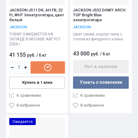
JACKSON JS11 DK, AH FB, 22
JACKSON JS32 DINKY ARCH
Fr, WHT Электрогитара, цвет
TOP Bright Blue
белый
электрогитара
JACKSON
JACKSON
ТОВАР ОЖИДАЕТСЯ НА
Цвет синий, корпус липа с
СКЛАДЕ В МОСКВЕ АВГУСТ
топом из фигурного клена
2026 г.
43 000
41 155
руб.
/
6 кг
руб.
/
6 кг
Нет в наличии
Узнать о появлении
Купить в 1 клик
К сравнению
К сравнению
В избранное
В избранное
Ожидается