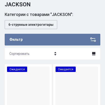
JACKSON
Категории с товарами "JACKSON":
6-струнные электрогитары
Фильтр
Сортировать
Цена - убывание
Ожидается
Ожидается
Цена - возрастание
Название - Я-А
Название - А-Я