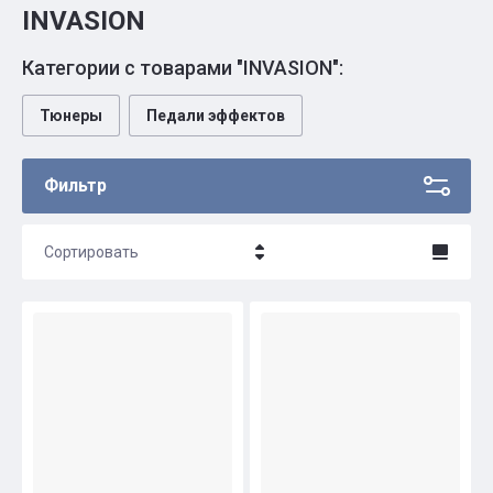
INVASION
Категории с товарами "INVASION":
Тюнеры
Педали эффектов
Фильтр
Сортировать
Цена - убывание
Цена - возрастание
Название - Я-А
Название - А-Я