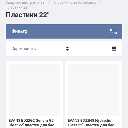
Ударные инструменты
/
Пластики для барабанов
/
Пластики 22"
Пластики 22"
Фильтр
Сортировать
Цена - убывание
Цена - возрастание
Название - Я-А
Название - А-Я
EVANS BD22G2 Genera G2
EVANS BD22HG Hydraulic
Clear 22" пластик для бас
Glass 22" Пластик для бас