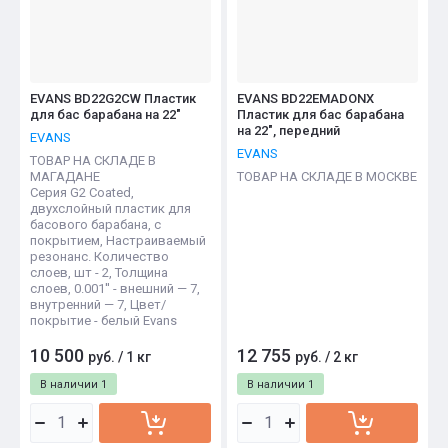
EVANS BD22G2CW Пластик
EVANS BD22EMADONX
для бас барабана на 22"
Пластик для бас барабана
на 22", передний
EVANS
EVANS
ТОВАР НА СКЛАДЕ В
МАГАДАНЕ
ТОВАР НА СКЛАДЕ В МОСКВЕ
Серия G2 Coated,
двухслойный пластик для
басового барабана, с
покрытием, Настраиваемый
резонанс. Количество
слоев, шт - 2, Толщина
слоев, 0.001'' - внешний — 7,
внутренний — 7, Цвет/
покрытие - белый Evans
10 500
12 755
руб.
/
1 кг
руб.
/
2 кг
В наличии
1
В наличии
1