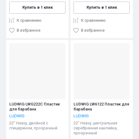
Купить в 1 клик
Купить в 1 клик
К сравнению
К сравнению
В избранное
В избранное
LUDWIG LWG222C Пластик
LUDWIG LW6122 Пластик для
для барабана
барабана
LUDWIG
LUDWIG
22" Heavy, двойной с
22" Heavy, центральная
глицерином, прозрачный
серебренная наклейка,
прозрачный