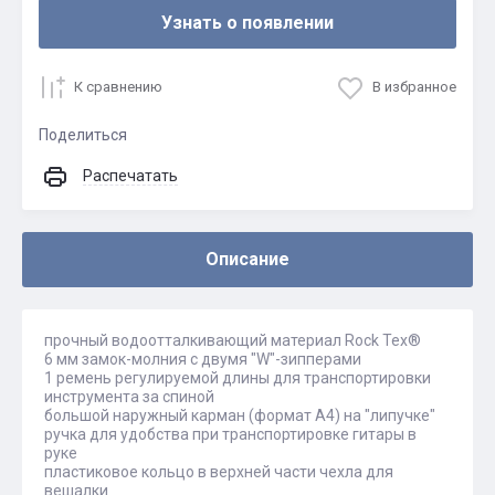
Узнать о появлении
К сравнению
В избранное
Поделиться
Распечатать
Описание
прочный водоотталкивающий материал Rock Tex®
6 мм замок-молния с двумя "W"-зипперами
1 ремень регулируемой длины для транспортировки
инструмента за спиной
большой наружный карман (формат А4) на "липучке"
ручка для удобства при транспортировке гитары в
руке
пластиковое кольцо в верхней части чехла для
вешалки